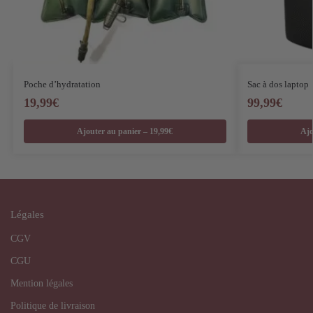
Poche d’hydratation
Sac à dos laptop
19,99
€
99,99
€
Ajouter au panier – 19,99€
Ajo
Légales
CGV
CGU
Mention légales
Politique de livraison