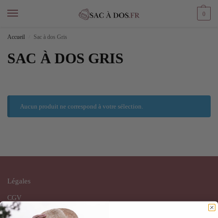
0
Accueil
Sac à dos Gris
/
SAC À DOS GRIS
Aucun produit ne correspond à votre sélection.
Légales
CGV
CGU