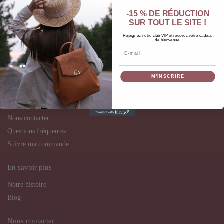
Mention légales
-15 % DE RÉDUCTION
SUR TOUT LE SITE !
Politique de livraison
Rejoignez notre club VIP et recevez votre cadeau
de bienvenue.
Politique de retour
Email
Politique de confidentialité
Politique de remboursement
M’INSCRIRE
À votre service
Nous contacter
Questions fréquentes
Suivre ma commande
En savoir plus
Notre histoire
Blog
Nous contacter