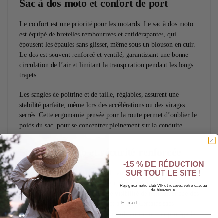
Sac à dos moto et confort de port
Le confort est une priorité pour les motards. Le sac à dos moto
est équipé de bretelles rembourrées et antidérapantes, qui
épousent les épaules sans glisser, même sous un blouson en cuir.
Le dos est souvent renforcé et ventilé, garantissant une bonne
circulation de l’air et limitant la transpiration pendant les longs
trajets.
Les sangles de poitrine et de taille, réglables, assurent une
stabilité parfaite, même lors des accélérations ou des virages
serrés. Cette ergonomie pensée pour la route permet d’oublier le
poids du sac, pour se concentrer pleinement sur la conduite.
Sac à dos moto et sécurité renforcée
-15 % DE RÉDUCTION
SUR TOUT LE SITE !
La sécurité est un élément central dans la conception d’un sac à
dos moto. Les modèles de qualité intègrent des bandes
Rejoignez notre club VIP et recevez votre cadeau
de bienvenue.
réfléchissantes pour une meilleure visibilité de nuit, ainsi que des
Email
matériaux résistants à l’abrasion et à l’eau. Certains sacs
disposent également d’une coque rigide anti-choc qui protège le