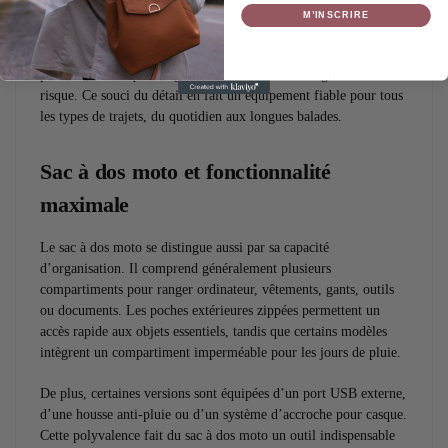
contenu en cas de chute.
M’INSCRIRE
Des compartiments renforcés peuvent accueillir un ordinateur
portable, un casque intégral ou des accessoires fragiles sans
risque. Ce souci du détail en fait un équipement fiable pour tous
les types de trajets, du quotidien aux longues balades.
Sac à dos moto et fonctionnalité
maximale
Le sac à dos moto se distingue aussi par sa capacité
d’organisation. Il comprend généralement plusieurs
compartiments pour ranger ordinateur, vêtements, gants, outils
ou documents. Les poches extérieures zippées permettent un
accès rapide aux objets essentiels, tandis que certains modèles
intègrent un compartiment imperméable pour les jours de pluie.
De plus, certaines versions sont équipées d’un port USB externe,
d’une housse anti-pluie ou d’un système d’accroche pour casque.
Cette polyvalence fait du sac à dos moto un outil indispensable