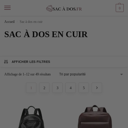
0
Accueil
Sac à dos en cuir
/
SAC À DOS EN CUIR
AFFICHER LES FILTRES
Affichage de 1–12 sur 49 résultats
1
2
3
4
5