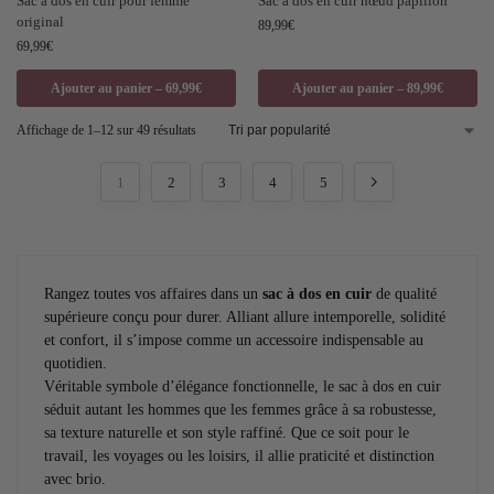
Sac à dos en cuir pour femme
Sac à dos en cuir nœud papillon
original
89,99
€
69,99
€
Ajouter au panier – 69,99€
Ajouter au panier – 89,99€
Affichage de 1–12 sur 49 résultats
1
2
3
4
5
Rangez toutes vos affaires dans un
sac à dos en cuir
de qualité
supérieure conçu pour durer. Alliant allure intemporelle, solidité
et confort, il s’impose comme un accessoire indispensable au
quotidien.
Véritable symbole d’élégance fonctionnelle, le sac à dos en cuir
séduit autant les hommes que les femmes grâce à sa robustesse,
sa texture naturelle et son style raffiné. Que ce soit pour le
travail, les voyages ou les loisirs, il allie praticité et distinction
avec brio.