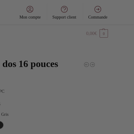
Mon compte
Support client
Commande
0,00
€
0
 dos 16 pouces
 PC
é
Gris