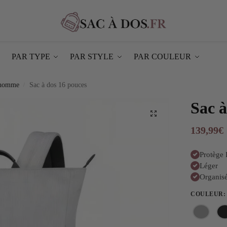
PAR TYPE
PAR STYLE
PAR COULEUR
 homme
Sac à dos 16 pouces
/
Sac à
139,99
€
Protège
Léger
Organis
COULEUR
: