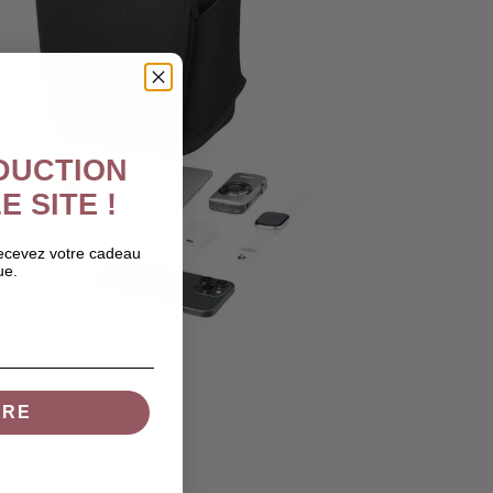
ÉDUCTION
E SITE !
recevez votre cadeau
ue.
IRE