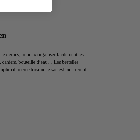
en
t externes, tu peux organiser facilement tes
s, cahiers, bouteille d’eau… Les bretelles
optimal, même lorsque le sac est bien rempli.