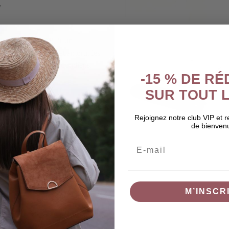
"
nçu pour accueillir un
reil bien en place et amortit les
 des déplacements quotidiens.
-15 % DE R
SUR TOUT L
Rejoignez notre club VIP et 
de bienven
Email
M’INSCR