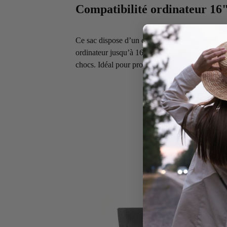
Compatibilité ordinateur 16
Ce sac dispose d’un compartiment rembourré co
ordinateur jusqu’à 16 pouces. Il maintient l’appa
chocs. Idéal pour protéger ton équipement lors