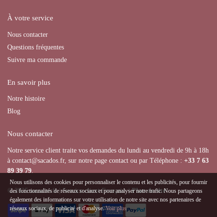
À votre service
Nous contacter
Questions fréquentes
Suivre ma commande
En savoir plus
Notre histoire
Blog
Nous contacter
Notre service client traite vos demandes du lundi au vendredi de 9h à 18h
à contact@sacados.fr, sur notre page contact ou par Téléphone :
+33
7 63
89 39 79
.
Nous utilisons des cookies pour personnaliser le contenu et les publicités, pour fournir
© 2025 sacados.fr | Service client Français |
Plan de site
des fonctionnalités de réseaux sociaux et pour analyser notre trafic. Nous partageons
également des informations sur votre utilisation de notre site avec nos partenaires de
réseaux sociaux, de publicité et d'analyse.
Voir plus