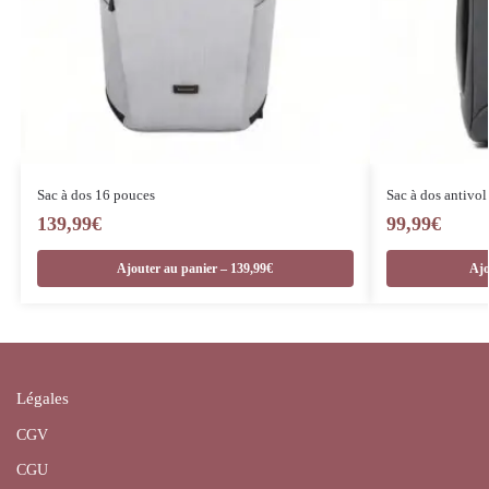
Sac à dos 16 pouces
Sac à dos antivol
139,99
€
99,99
€
Ajouter au panier – 139,99€
Ajo
Légales
CGV
CGU