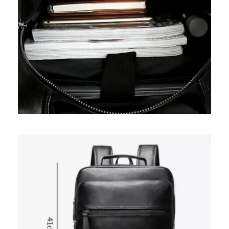
-15 % DE RÉDUCTION
SUR TOUT LE SITE !
Rejoignez notre club VIP et recevez votre cadeau
de bienvenue.
Email
M’INSCRIRE