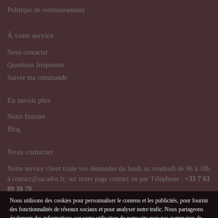
Politique de remboursement
À votre service
Nous contacter
Questions fréquentes
Suivre ma commande
En savoir plus
Notre histoire
Blog
Nous contacter
Notre service client traite vos demandes du lundi au vendredi de 9h à 18h
à contact@sacados.fr, sur notre page contact ou par Téléphone :
+33
7 63
89 39 79
.
Nous utilisons des cookies pour personnaliser le contenu et les publicités, pour fournir
© 2025 sacados.fr | Service client Français |
Plan de site
des fonctionnalités de réseaux sociaux et pour analyser notre trafic. Nous partageons