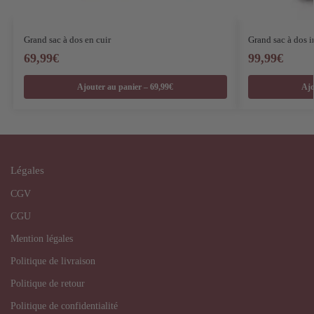
Grand sac à dos en cuir
Grand sac à dos 
69,99
€
99,99
€
Ajouter au panier – 69,99€
Ajo
Légales
CGV
CGU
Mention légales
Politique de livraison
Politique de retour
Politique de confidentialité