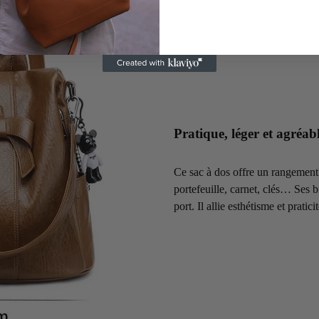
Pratique, léger et agréab
Ce sac à dos offre un rangement 
portefeuille, carnet, clés… Ses b
port. Il allie esthétisme et pratic