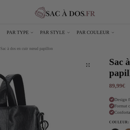
PAR TYPE
PAR STYLE
PAR COULEUR
Sac à dos en cuir nœud papillon
Sac à
papil
89,99
€
Design f
Format c
Confortab
COULEUR
: