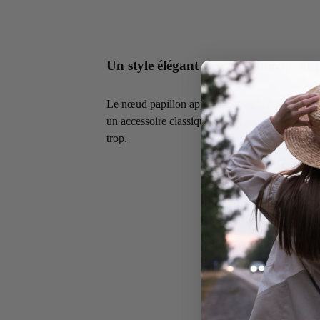
Un style élégant avec une touche de f
Le nœud papillon apporte une note délicate et or
un accessoire classique en une pièce tendance qui
trop.