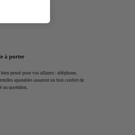
le à porter
bien pensé pour vos affaires : téléphone,
retelles ajustables assurent un bon confort de
ité au quotidien.