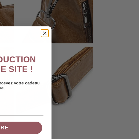
ÉDUCTION
E SITE !
recevez votre cadeau
ue.
IRE