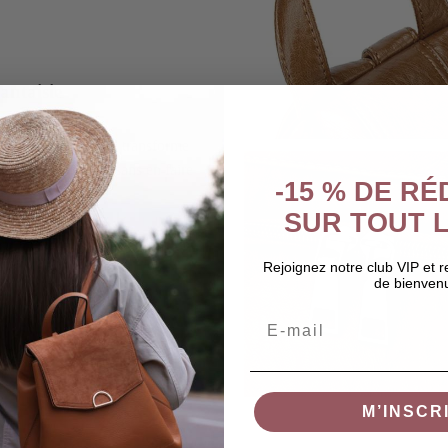
antaisie
iginale à ce sac. Il transforme
 attire le regard, sans en faire
-15 % DE R
SUR TOUT L
Rejoignez notre club VIP et 
de bienven
Email
M’INSCR