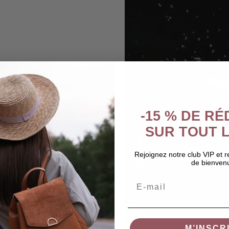
s haute performance,
conçu pour
ructure généreuse accueille avec
pouces),
souvent difficiles à
 contre la pluie et l’humidité.
-15 % DE R
éclair scellées,
vos équipements
SUR TOUT L
es les plus intenses.
Bien plus
 technologique qui combine un
Rejoignez notre club VIP et 
e moderne et épurée,
idéale pour
de bienven
s ou votre trajet quotidien.
Email
M’INSCR