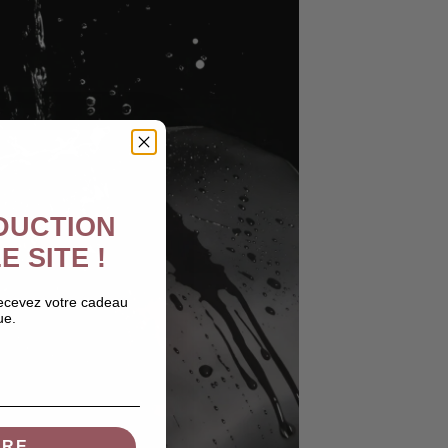
ÉDUCTION
E SITE !
recevez votre cadeau
ue.
IRE