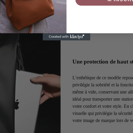
Une protection de haut s
L’esthétique de ce modèle repos
privilégie la sobriété et la foncti
même à vide, conservant une allu
idéal pour transporter une statio
votre confort et votre style. En 
visuelle qui privilégie la sécurit
votre image de marque lors de v