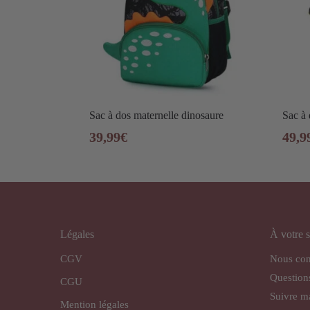
Sac à dos maternelle dinosaure
Sac à 
39,99
€
49,9
Légales
À votre s
CGV
Nous con
Question
CGU
Suivre 
Mention légales