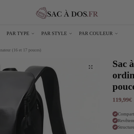
PAR TYPE
PAR STYLE
PAR COULEUR
nateur (16 et 17 pouces)
Sac 
ordin
pouc
119,99
€
Compar
Revêtem
Structur