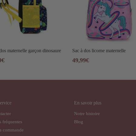
dos maternelle garçon dinosaure
Sac à dos licorne maternelle
9
€
49,99
€
ervice
En savoir plus
tacter
Notre histoire
s fréquentes
Blog
ma commande