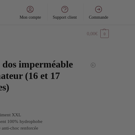
Mon compte
Support client
Commande
0,00
€
0
à dos imperméable
ateur (16 et 17
es)
timent XXL
ent 100% hydrophobe
e anti-choc renforcée