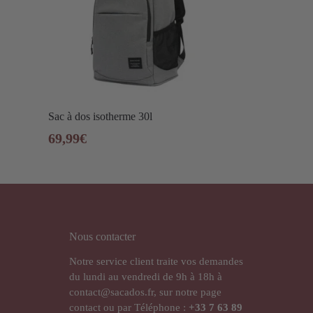
Sac à dos isotherme 30l
69,99
€
Nous contacter
Notre service client traite vos demandes
du lundi au vendredi de 9h à 18h à
contact@sacados.fr, sur notre page
contact ou par Téléphone :
+33
7 63 89