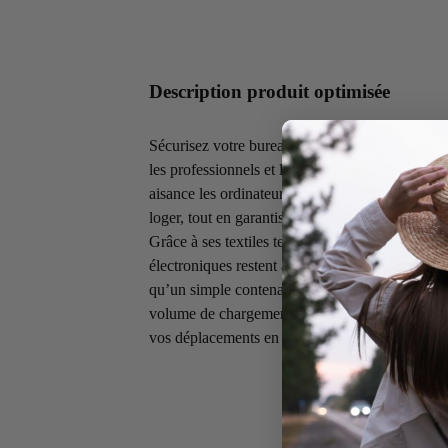
Description produit optimisée
Sécurisez votre bureau mobile avec ce sac à do
les professionnels et les créatifs exigeants.
Sa st
aisance les ordinateurs grand format (16 et 17 
loger,
tout en garantissant une étanchéité absolue
Grâce à ses textiles techniques et ses fermetures 
électroniques restent au sec,
même lors des avers
qu’un simple contenant,
ce sac est un bouclier
volume de chargement optimisé à une silhouett
vos déplacements en ville,
vos voyages d’affaire