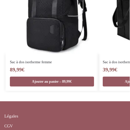
Sac à dos isotherme femme
Sac à dos isother
89,99
€
39,99
€
Ajouter au panier – 89,99€
Ajo
Légales
CGV