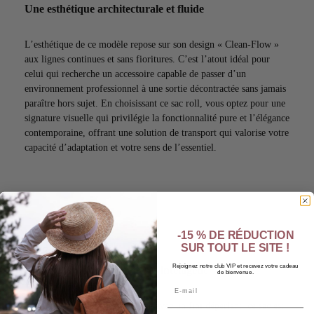
Une esthétique architecturale et fluide
L’esthétique de ce modèle repose sur son design « Clean-Flow »
aux lignes continues et sans fioritures. C’est l’atout idéal pour
celui qui recherche un accessoire capable de passer d’un
environnement professionnel à une sortie décontractée sans jamais
paraître hors sujet. En choisissant ce sac roll, vous optez pour une
signature visuelle qui privilégie la fonctionnalité pure et l’élégance
contemporaine, offrant une solution de transport qui valorise votre
capacité d’adaptation et votre sens de l’essentiel.
-15 % DE RÉDUCTION
SUR TOUT LE SITE !
Rejoignez notre club VIP et recevez votre cadeau
Conception durable et accès intelligent
de bienvenue.
Email
Fabriqué en textile haute densité avec un fini déperlant, ce sac est