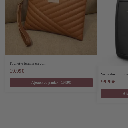
Pochette femme en cuir
19,99
€
Sac à dos inform
99,99
€
Ajouter au panier – 19,99€
Ajo