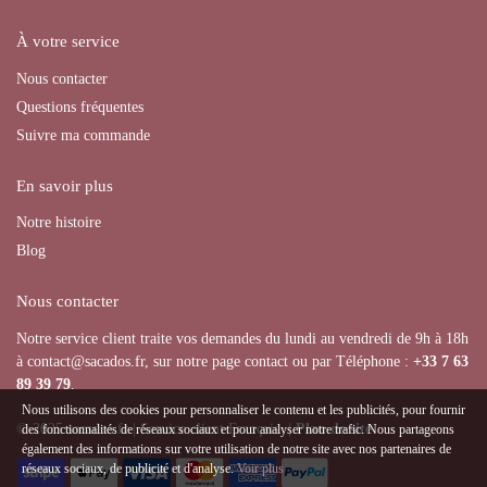
À votre service
Nous contacter
Questions fréquentes
Suivre ma commande
En savoir plus
Notre histoire
Blog
Nous contacter
Notre service client traite vos demandes du lundi au vendredi de 9h à 18h
à contact@sacados.fr, sur notre page contact ou par Téléphone :
+33
7 63
89 39 79
.
Nous utilisons des cookies pour personnaliser le contenu et les publicités, pour fournir
© 2025 sacados.fr | Service client Français |
Plan de site
des fonctionnalités de réseaux sociaux et pour analyser notre trafic. Nous partageons
également des informations sur votre utilisation de notre site avec nos partenaires de
réseaux sociaux, de publicité et d'analyse.
Voir plus