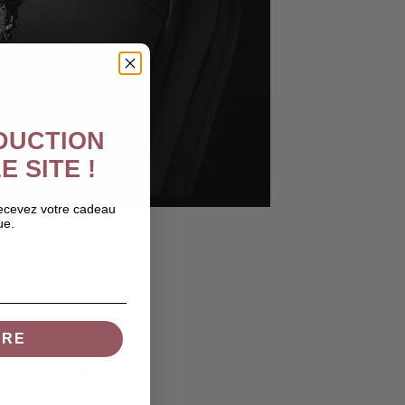
ÉDUCTION
E SITE !
recevez votre cadeau
ue.
IRE
 confort léger