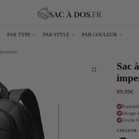
PAR TYPE
PAR STYLE
PAR COULEUR
mperméable
Sac 
impe
89,99
€
Étanchéi
Design é
Textile 
COULEUR
: