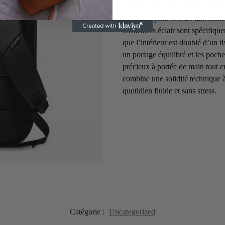
Fabriqué en textile haute densité
est conçu pour résister aux frott
fermetures éclair sont spécifique
que l’intérieur est doublé d’un ti
un portage équilibré et les poche
précieux à portée de main tout e
combine une solidité technique à
quotidien fluide et sans stress.
Catégorie :
Uncategorized