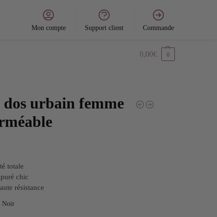
Mon compte
Support client
Commande
0,00
€
0
à dos urbain femme
rméable
té totale
puré chic
haute résistance
Noir