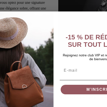
, vous optez pour une signature
 une élégance sobre, offrant une
é et votre sens du détail.
-15 % DE R
SUR TOUT L
Rejoignez notre club VIP et 
de bienven
Email
M’INSCR
Matériaux hermétiques et