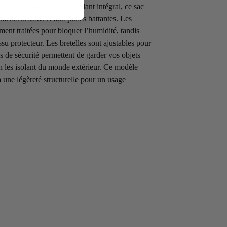
 avec un revêtement déperlant intégral, ce sac
ements urbains et aux pluies battantes. Les
ment traitées pour bloquer l’humidité, tandis
ssu protecteur. Les bretelles sont ajustables pour
s de sécurité permettent de garder vos objets
n les isolant du monde extérieur. Ce modèle
 une légèreté structurelle pour un usage