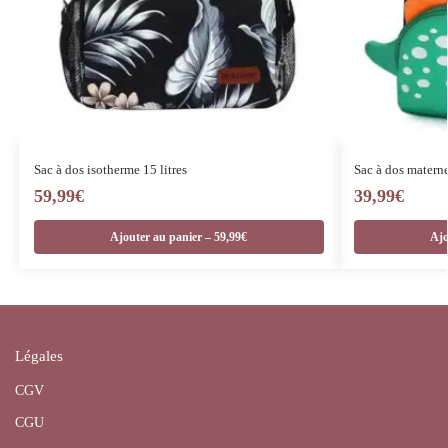
Sac à dos isotherme 15 litres
Sac à dos materne
59,99
€
39,99
€
Ajouter au panier – 59,99€
Ajo
Légales
CGV
CGU