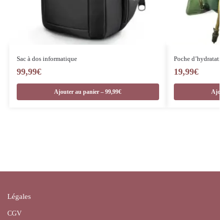
Sac à dos informatique
Poche d’hydratat
99,99
€
19,99
€
Ajouter au panier – 99,99€
Ajo
Légales
CGV