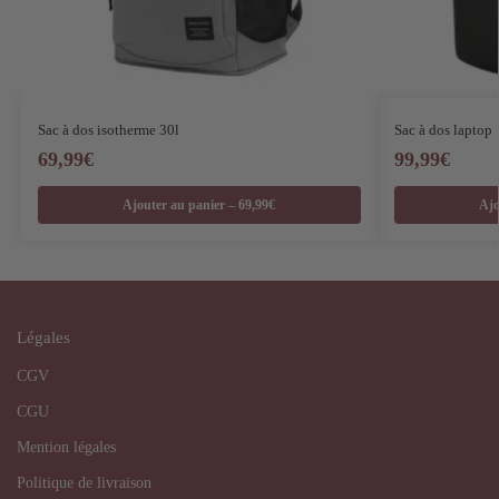
Sac à dos isotherme 30l
Sac à dos laptop
69,99
€
99,99
€
Ajouter au panier – 69,99€
Ajo
Légales
CGV
CGU
Mention légales
Politique de livraison