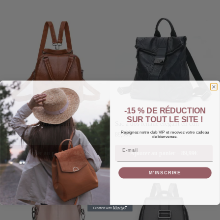
-15 % DE RÉDUCTION
SUR TOUT LE SITE !
Sac à dos femme en cuir chic
Sac à dos femme élégant en cuir
Rejoignez notre club VIP et recevez votre cadeau
59,99
€
89,99
€
de bienvenue.
Email
Ajouter au panier – 59,99€
Ajouter au panier – 89,99€
M’INSCRIRE