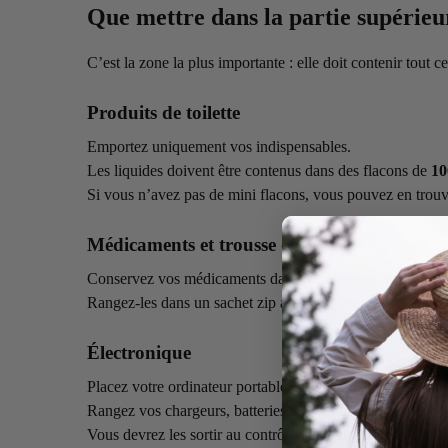
Que mettre dans la partie supérieu
C’est la zone la plus importante : elle doit contenir tout 
Produits de toilette
Emportez uniquement vos indispensables.
Les liquides doivent être contenus dans des flacons de
10
Si vous n’avez pas de mini flacons, vous pouvez en trouv
Médicaments et trousse de secours
Conservez vos médicaments dans leur emballage d’origin
Rangez-les dans un sachet zip avec vos cosmétiques, pour 
Électronique
Placez votre ordinateur portable ou tablette dans un comp
Rangez vos chargeurs, batteries, écouteurs et appareils 
Vous devrez les sortir au contrôle de sécurité.