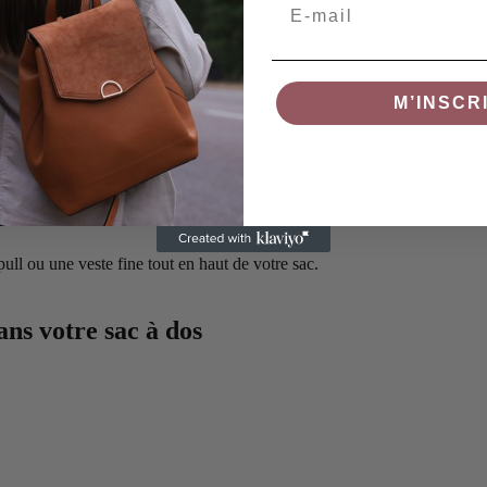
Email
visa avant le départ.
M’INSCR
ns une poche facile d’accès.
caires et vérifiez les limites de transport d’argent liquide.
ull ou une veste fine tout en haut de votre sac.
ans votre sac à dos