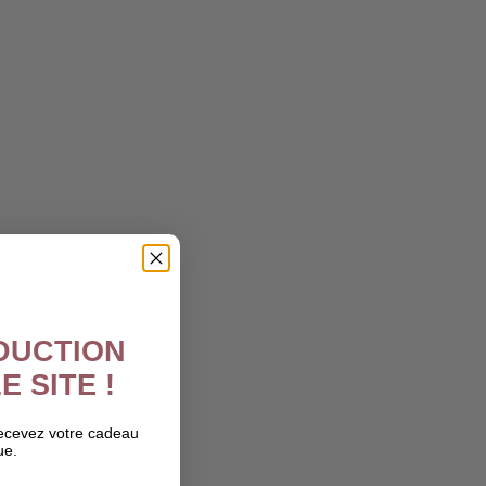
ÉDUCTION
E SITE !
recevez votre cadeau
ue.