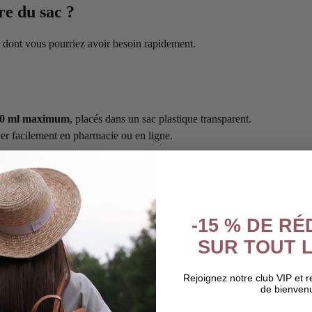
re du sac ?
ce dont vous pourriez avoir besoin rapidement.
0 ml maximum
, placés dans un sac plastique transparent.
er facilement en pharmacie ou en ligne.
e.
les présenter facilement en cas de contrôle.
-15 % DE R
SUR TOUT L
artiment matelassé pour éviter les chocs.
Rejoignez notre club VIP et 
photo ensemble dans une pochette séparée.
de bienven