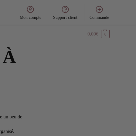
Mon compte
Support client
Commande
0,00
€
0
 À
de un peu de
rganisé.