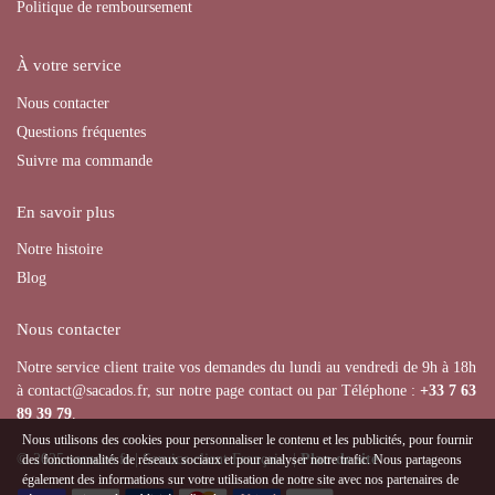
Politique de remboursement
À votre service
Nous contacter
Questions fréquentes
Suivre ma commande
En savoir plus
Notre histoire
Blog
Nous contacter
Notre service client traite vos demandes du lundi au vendredi de 9h à 18h
à contact@sacados.fr, sur notre page contact ou par Téléphone :
+33
7 63
89 39 79
.
Nous utilisons des cookies pour personnaliser le contenu et les publicités, pour fournir
© 2025 sacados.fr | Service client Français |
Plan de site
des fonctionnalités de réseaux sociaux et pour analyser notre trafic. Nous partageons
également des informations sur votre utilisation de notre site avec nos partenaires de