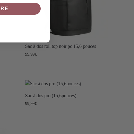
IRE
Sac à dos roll top noir pc 15,6 pouces
99,99
€
Sac à dos pro (15,6pouces)
99,99
€