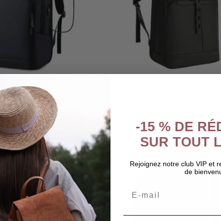
s femme
Sac à dos urbain pour ordinateur 1
119,99
€
-15 % DE R
SUR TOUT L
Rejoignez notre club VIP et 
de bienven
Email