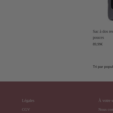
Sac à dos re
pouces
89,99
€
Légales
À votre s
CGV
Nous con