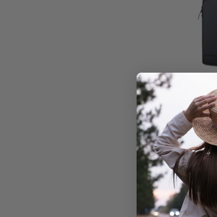
Sac busines
79,99
€