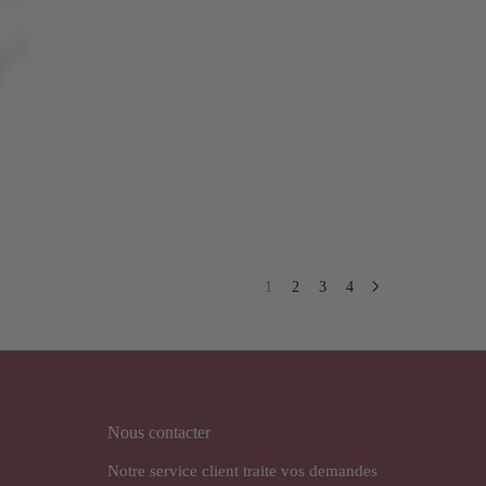
1
2
3
4
Nous contacter
Notre service client traite vos demandes