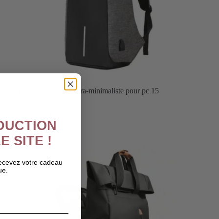
5 pouces
Sac à dos ultra-minimaliste pour pc 15
pouces
59,99
€
ÉDUCTION
E SITE !
recevez votre cadeau
ue.