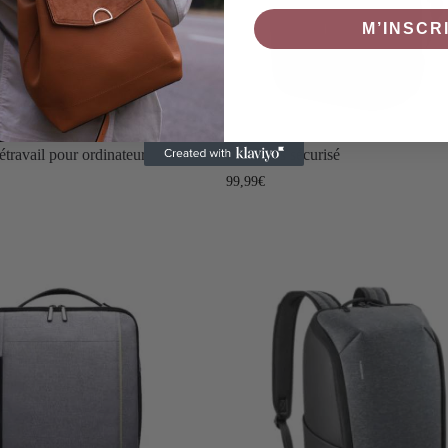
M’INSCR
étravail pour ordinateur
Sac à dos sécurisé
99,99
€