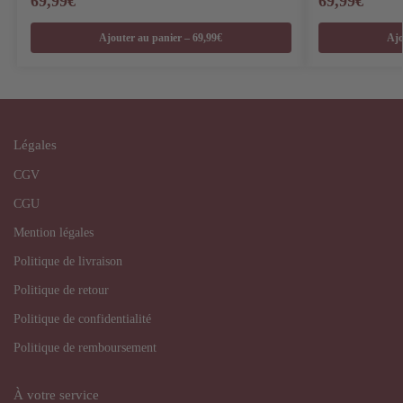
69,99
€
69,99
€
Ajouter au panier – 69,99€
Ajo
Légales
CGV
CGU
Mention légales
Politique de livraison
Politique de retour
Politique de confidentialité
Politique de remboursement
À votre service