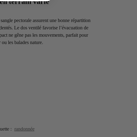
en terrain varié
 sangle pectorale assurent une bonne répartition
dentés. Le dos ventilé favorise l’évacuation de
mpact ne gêne pas les mouvements, parfait pour
r ou les balades nature.
uette :
randonnée