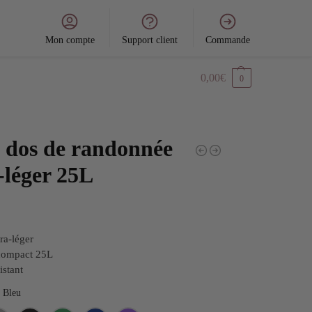
Mon compte
Support client
Commande
0,00
€
0
à dos de randonnée
-léger 25L
tra-léger
compact 25L
istant
Bleu