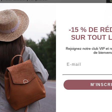
 Idéal pour les randonneurs à la
qu’il faut, rien de plus.
-15 % DE R
SUR TOUT L
Rejoignez notre club VIP et 
de bienven
Email
M’INSCR