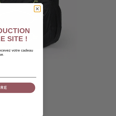
ÉDUCTION
E SITE !
recevez votre cadeau
ue.
IRE