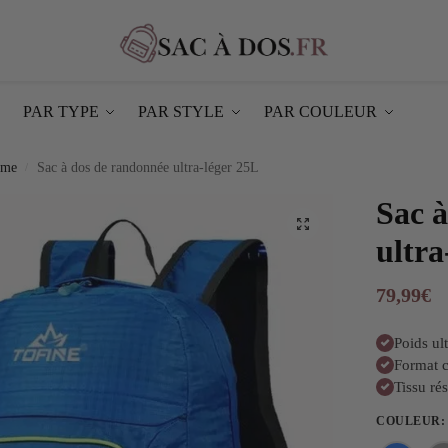
PAR TYPE
PAR STYLE
PAR COULEUR
mme
Sac à dos de randonnée ultra-léger 25L
/
Sac 
ultra
79,99
€
Poids ul
Format 
Tissu rés
COULEUR
: