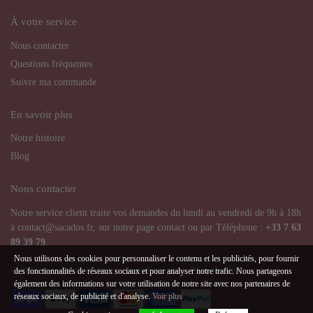
À votre service
Nous contacter
Questions fréquentes
Suivre ma commande
En savoir plus
Notre histoire
Blog
Nous contacter
Notre service client traite vos demandes du lundi au vendredi de 9h à 18h
à contact@sacados.fr, sur notre page contact ou par Téléphone :
+33
7 63
89 39 79
.
Nous utilisons des cookies pour personnaliser le contenu et les publicités, pour fournir
© 2025 sacados.fr | Service client Français |
Plan de site
des fonctionnalités de réseaux sociaux et pour analyser notre trafic. Nous partageons
également des informations sur votre utilisation de notre site avec nos partenaires de
réseaux sociaux, de publicité et d'analyse.
Voir plus