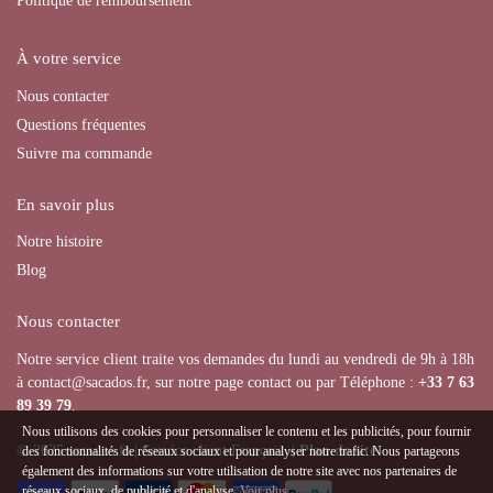
Politique de remboursement
À votre service
Nous contacter
Questions fréquentes
Suivre ma commande
En savoir plus
Notre histoire
Blog
Nous contacter
Notre service client traite vos demandes du lundi au vendredi de 9h à 18h
à contact@sacados.fr, sur notre page contact ou par Téléphone :
+33
7 63
89 39 79
.
Nous utilisons des cookies pour personnaliser le contenu et les publicités, pour fournir
© 2025 sacados.fr | Service client Français |
Plan de site
des fonctionnalités de réseaux sociaux et pour analyser notre trafic. Nous partageons
également des informations sur votre utilisation de notre site avec nos partenaires de
réseaux sociaux, de publicité et d'analyse.
Voir plus