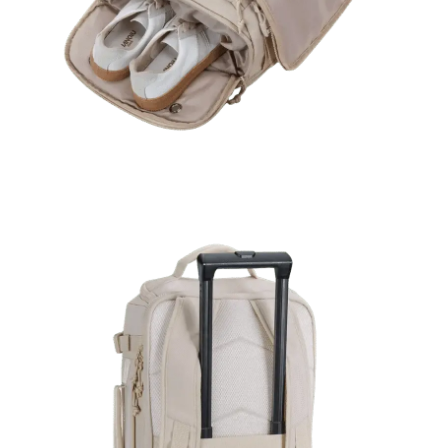
-15 % DE RÉDUCTION
SUR TOUT LE SITE !
Rejoignez notre club VIP et recevez votre cadeau
de bienvenue.
Email
M’INSCRIRE