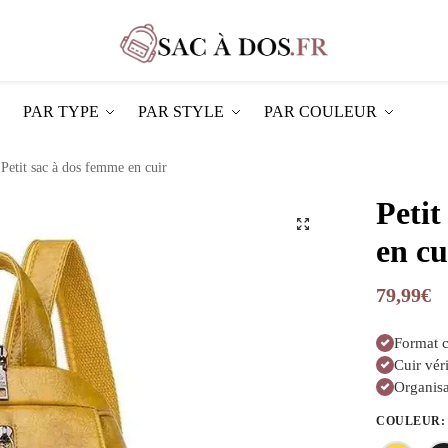
PAR TYPE
PAR STYLE
PAR COULEUR
Petit sac à dos femme en cuir
Petit
en cu
79,99
€
Format c
Cuir vér
Organisa
COULEUR
: