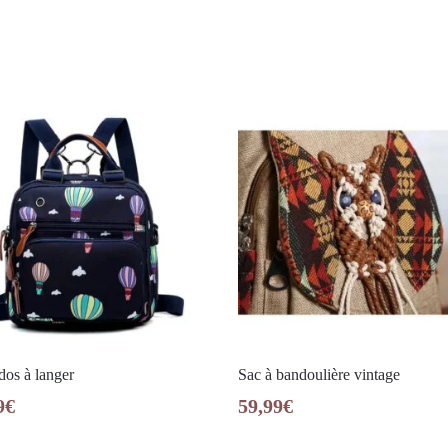
dos à langer
Sac à bandoulière vintage
9
€
59,99
€