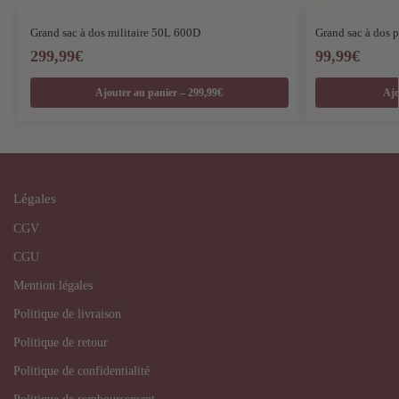
Grand sac à dos militaire 50L 600D
Grand sac à dos 
299,99
€
99,99
€
Ajouter au panier – 299,99€
Ajo
Légales
CGV
CGU
Mention légales
Politique de livraison
Politique de retour
Politique de confidentialité