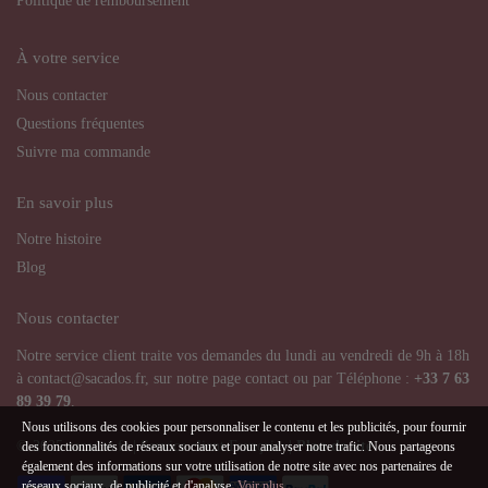
Politique de remboursement
À votre service
Nous contacter
Questions fréquentes
Suivre ma commande
En savoir plus
Notre histoire
Blog
Nous contacter
Notre service client traite vos demandes du lundi au vendredi de 9h à 18h
à contact@sacados.fr, sur notre page contact ou par Téléphone :
+33
7 63
89 39 79
.
Nous utilisons des cookies pour personnaliser le contenu et les publicités, pour fournir
© 2025 sacados.fr | Service client Français |
Plan de site
des fonctionnalités de réseaux sociaux et pour analyser notre trafic. Nous partageons
également des informations sur votre utilisation de notre site avec nos partenaires de
réseaux sociaux, de publicité et d'analyse.
Voir plus