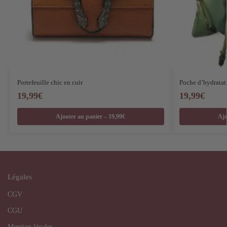
Portefeuille chic en cuir
Poche d’hydratat
19,99
€
19,99
€
Ajouter au panier – 19,99€
Ajo
Légales
CGV
CGU
Mention légales