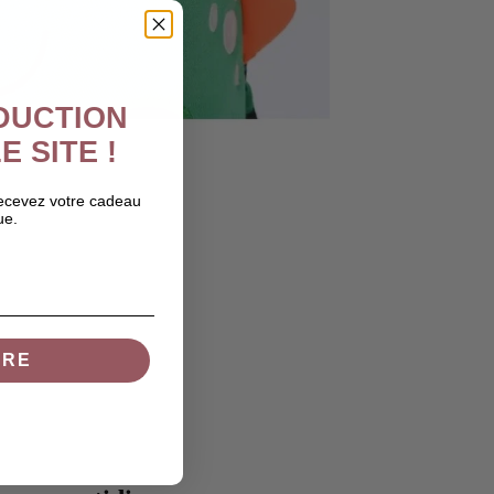
ÉDUCTION
E SITE !
recevez votre cadeau
ue.
IRE