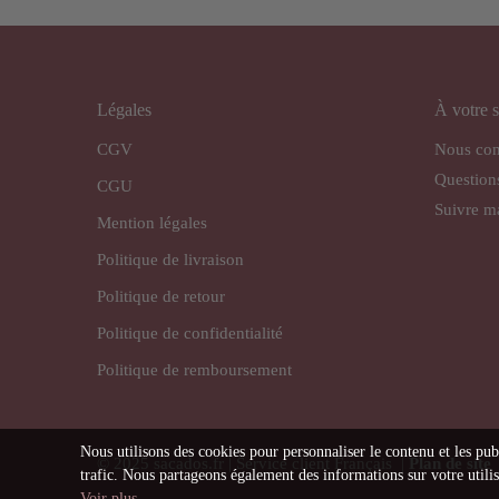
Légales
À votre s
CGV
Nous con
Question
CGU
Suivre 
Mention légales
Politique de livraison
Politique de retour
Politique de confidentialité
Politique de remboursement
Nous utilisons des cookies pour personnaliser le contenu et les pub
© 2025 sacados.fr | Service client Français |
Plan de site
trafic. Nous partageons également des informations sur votre utilisa
Voir plus