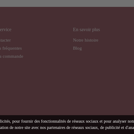
ervice
En savoir plus
tacter
Notre histoire
s fréquentes
Blog
ma commande
licités, pour fournir des fonctionnalités de réseaux sociaux et pour analyser not
tion de notre site avec nos partenaires de réseaux sociaux, de publicité et d'ana