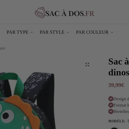
PAR TYPE
PAR STYLE
PAR COULEUR
aure
Sac à
dino
39,99
€
Design d
Format l
Bretelle
MODÈLE
: