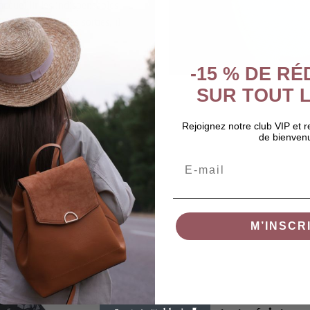
ccueillir les indispensables
e, la crèche ou les sorties, il
res.
-15 % DE R
SUR TOUT L
Rejoignez notre club VIP et 
de bienven
Email
M’INSCR