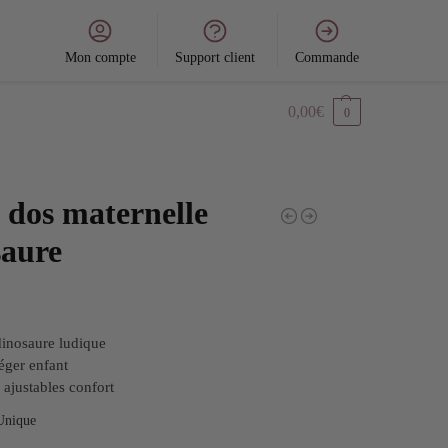
Mon compte
Support client
Commande
0,00
€
0
 dos maternelle
saure
inosaure ludique
éger enfant
s ajustables confort
Unique