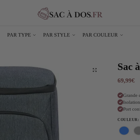
PAR TYPE
PAR STYLE
PAR COULEUR
Sac à
69,99
€
Grande 
Isolatio
Port con
COULEUR
: