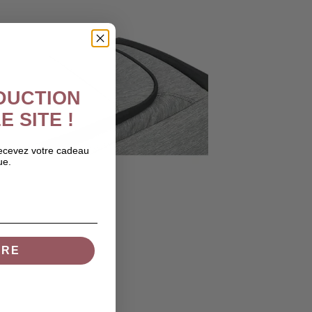
ÉDUCTION
E SITE !
recevez votre cadeau
ue.
IRE