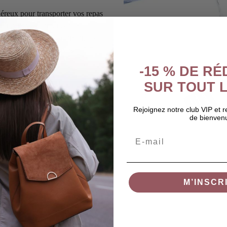
éreux pour transporter vos repas
aintient vos aliments à
 les activités de plein air, les
er efficacement tous vos
e au quotidien.
-15 % DE R
SUR TOUT L
Rejoignez notre club VIP et 
de bienven
Email
M’INSCR