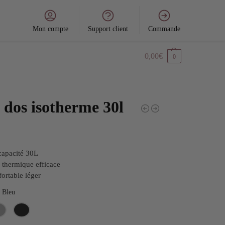
Mon compte
Support client
Commande
0,00
€
0
 dos isotherme 30l
capacité 30L
n thermique efficace
fortable léger
Bleu