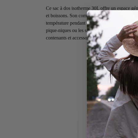
Ce sac à dos isotherme 30L offre un espace gén
et boissons. Son compartiment principal isolé m
température pendant plusieurs heures. Parfait pour
pique-niques ou les sorties, il permet d’organis
contenants et accessoires pour un usage pratiqu