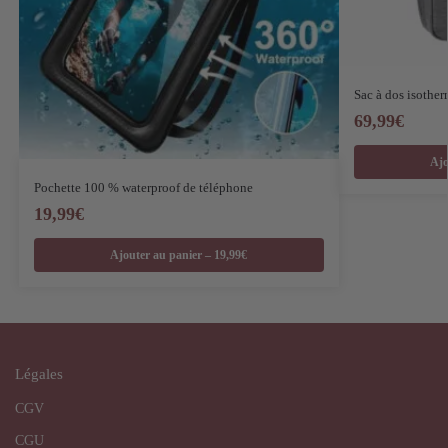
Sac à dos isother
69,99
€
Ajo
Pochette 100 % waterproof de téléphone
19,99
€
Ajouter au panier – 19,99€
Légales
CGV
CGU