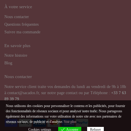
À votre service
Nous contacter
Questions fréquentes
Suivre ma commande
En savoir plus
Notre histoire
Blog
Nous contacter
Notre service client traite vos demandes du lundi au vendredi de 9h à 18h
à contact@sacados.fr, sur notre page contact ou par Téléphone :
+33
7 63
89 39 79
.
Nous utilisons des cookies pour personnaliser le contenu et les publicités, pour fournir
© 2025 sacados.fr | Service client Français |
Plan de site
des fonctionnalités de réseaux sociaux et pour analyser notre trafic. Nous partageons
également des informations sur votre utilisation de notre site avec nos partenaires de
réseaux sociaux, de publicité et d'analyse.
Voir plus
Cookies settings
Accepter
Refuser