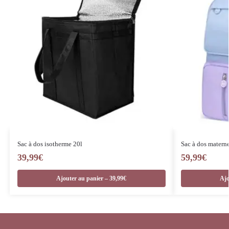
Sac à dos isotherme 20l
Sac à dos maternel
39,99
€
59,99
€
Ajouter au panier – 39,99€
Ajo