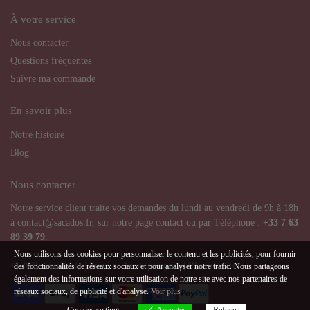
À votre service
Nous contacter
Questions fréquentes
Suivre ma commande
En savoir plus
Notre histoire
Blog
Nous contacter
Notre service client traite vos demandes du lundi au vendredi de 9h à 18h
à contact@sacados.fr, sur notre page contact ou par Téléphone :
+33
7 63
89 39 79
.
Nous utilisons des cookies pour personnaliser le contenu et les publicités, pour fournir
© 2025 sacados.fr | Service client Français |
Plan de site
des fonctionnalités de réseaux sociaux et pour analyser notre trafic. Nous partageons
également des informations sur votre utilisation de notre site avec nos partenaires de
réseaux sociaux, de publicité et d'analyse.
Voir plus