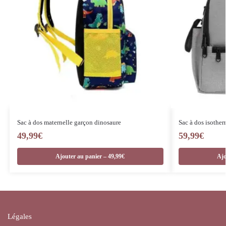
Sac à dos maternelle garçon dinosaure
Sac à dos isother
49,99
€
59,99
€
Ajouter au panier – 49,99€
Ajo
Légales