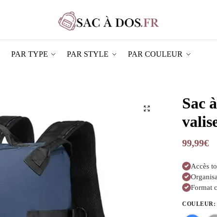
PAR TYPE
PAR STYLE
PAR COULEUR
Sac à
valis
99,99
€
Accès to
Organisa
Format c
COULEUR
: