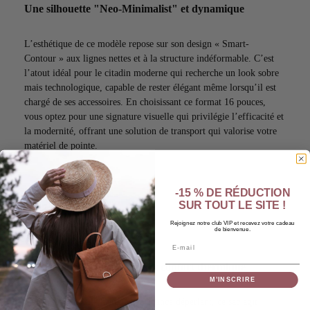
Une silhouette "Neo-Minimalist" et dynamique
L’esthétique de ce modèle repose sur son design « Smart-
Contour » aux lignes nettes et à la structure indéformable. C’est
l’atout idéal pour le citadin moderne qui recherche un look sobre
mais technologique, capable de rester élégant même lorsqu’il est
chargé de ses accessoires. En choisissant ce format 16 pouces,
vous optez pour une signature visuelle qui privilégie l’efficacité et
la modernité, offrant une solution de transport qui valorise votre
matériel de pointe.
-15 % DE RÉDUCTION
SUR TOUT LE SITE !
Rejoignez notre club VIP et recevez votre cadeau
de bienvenue.
Email
Protection "Edge-Guard" et confort thermique
M’INSCRIRE
Fabriqué en textile haute performance déperlant, ce sac agit