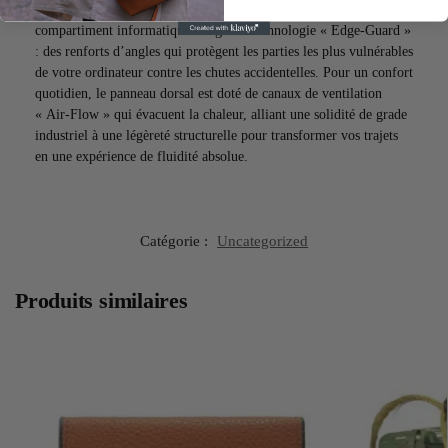
comme une seconde peau pour votre technologie. Son
compartiment informatique intègre la technologie « Edge-Guard »
: des renforts d’angles qui protègent les parties les plus vulnérables
de votre ordinateur contre les chutes accidentelles. Pour un confort
quotidien, le panneau dorsal est doté de canaux de ventilation
« Air-Flow » qui évacuent la chaleur, alliant une solidité de grade
industriel à une légèreté structurelle pour transformer vos trajets
en une expérience de fluidité absolue.
Catégorie :
Uncategorized
Produits similaires