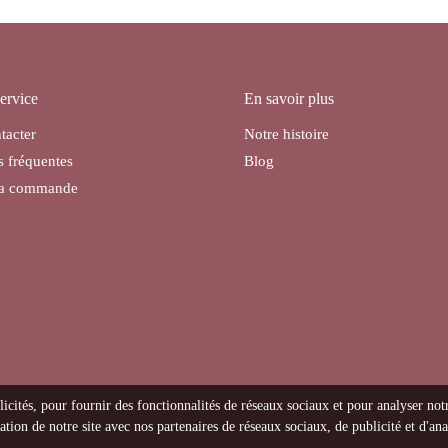
ervice
En savoir plus
tacter
Notre histoire
s fréquentes
Blog
ma commande
licités, pour fournir des fonctionnalités de réseaux sociaux et pour analyser not
tion de notre site avec nos partenaires de réseaux sociaux, de publicité et d'ana