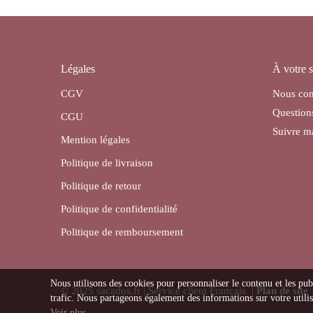
Légales
À votre s
CGV
Nous con
Question
CGU
Suivre 
Mention légales
Politique de livraison
Politique de retour
Politique de confidentialité
Politique de remboursement
Nous utilisons des cookies pour personnaliser le contenu et les pub
© 2025 sacados.fr | Service client Français |
Plan de site
trafic. Nous partageons également des informations sur votre utilisa
Voir plus