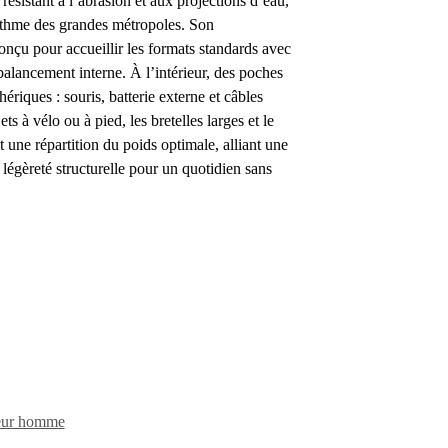
 résistant à l’abrasion et aux projections d’eau,
rythme des grandes métropoles. Son
nçu pour accueillir les formats standards avec
 balancement interne. À l’intérieur, des poches
phériques : souris, batterie externe et câbles
ets à vélo ou à pied, les bretelles larges et le
 une répartition du poids optimale, alliant une
e légèreté structurelle pour un quotidien sans
teur homme