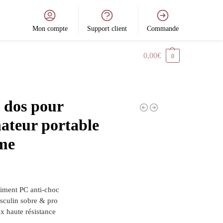
Mon compte
Support client
Commande
0,00
€
0
 dos pour
ateur portable
me
iment PC anti-choc
sculin sobre & pro
x haute résistance