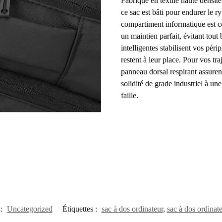
Fabriqué en textile haute densité
ce sac est bâti pour endurer le 
compartiment informatique est co
un maintien parfait, évitant tout
intelligentes stabilisent vos péri
restent à leur place. Pour vos traj
panneau dorsal respirant assurent
solidité de grade industriel à un
faille.
 :
Uncategorized
Étiquettes :
sac à dos ordinateur
,
sac à dos ordina