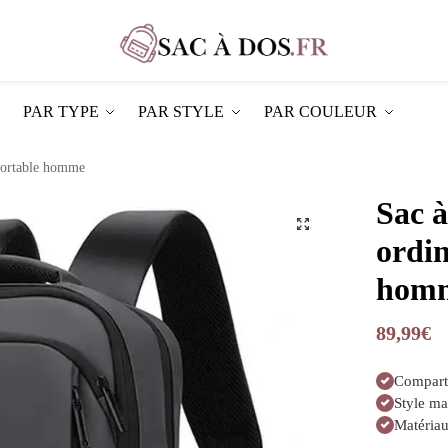
PAR TYPE
PAR STYLE
PAR COULEUR
 portable homme
Sac à
ordin
hom
89,99
€
Compart
Style ma
Matériau