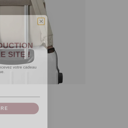
ÉDUCTION
E SITE !
recevez votre cadeau
ue.
IRE