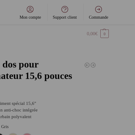
Mon compte
Support client
Commande
0,00
€
0
 dos pour
ateur 15,6 pouces
ment spécial 15,6"
on anti-choc intégrée
rbain polyvalent
Gris