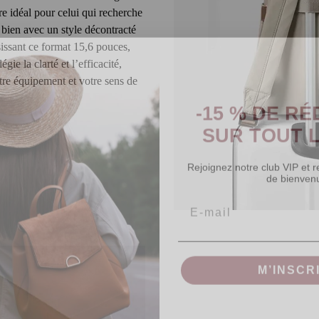
ire idéal pour celui qui recherche
 bien avec un style décontracté
issant ce format 15,6 pouces,
gie la clarté et l’efficacité,
otre équipement et votre sens de
-15 % DE R
SUR TOUT L
Rejoignez notre club VIP et 
de bienven
Email
M’INSCR