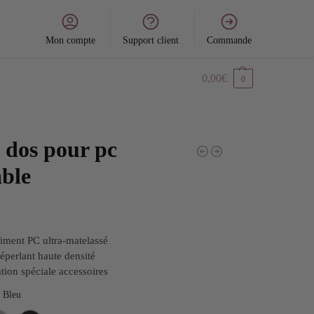
Mon compte
Support client
Commande
0,00
€
0
 dos pour pc
able
ment PC ultra-matelassé
déperlant haute densité
tion spéciale accessoires
Bleu