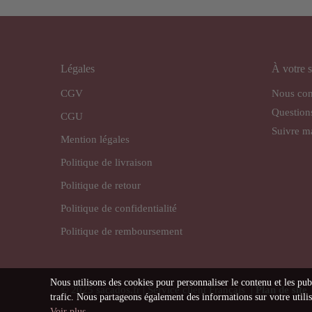
Légales
À votre s
CGV
Nous con
Question
CGU
Suivre 
Mention légales
Politique de livraison
Politique de retour
Politique de confidentialité
Politique de remboursement
Nous utilisons des cookies pour personnaliser le contenu et les pub
© 2025 sacados.fr | Service client Français |
Plan de site
trafic. Nous partageons également des informations sur votre utilisa
Voir plus