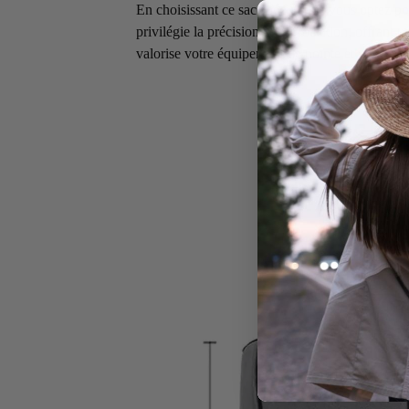
En choisissant ce sac spécial PC, vous optez po
privilégie la précision et la protection, offrant 
valorise votre équipement de pointe et votre sen