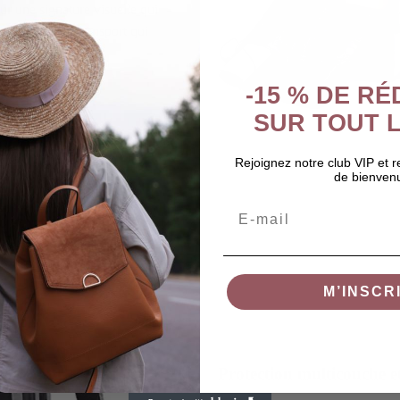
ur une signature visuelle qui
une solution de transport qui
s de l’organisation.
-15 % DE R
SUR TOUT L
Rejoignez notre club VIP et 
de bienven
Email
M’INSCR
Protection multicouche e