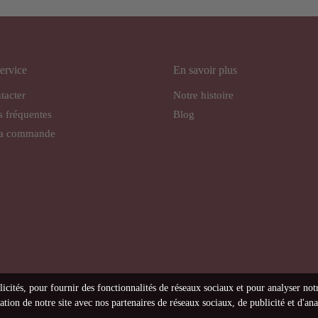
ervice
En savoir plus
tacter
Notre histoire
s fréquentes
Blog
ma commande
licités, pour fournir des fonctionnalités de réseaux sociaux et pour analyser not
tion de notre site avec nos partenaires de réseaux sociaux, de publicité et d'ana