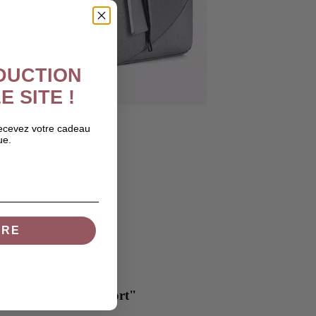
ÉDUCTION
E SITE !
recevez votre cadeau
ue.
IRE
t confort "Air-Support"