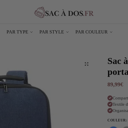
PAR TYPE
PAR STYLE
PAR COULEUR
Sac à
port
89,99
€
Comparti
Textile 
Organisa
COULEUR
: