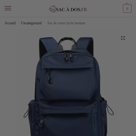
0
Accueil
Uncategorized
Sac de cours lycée homme
/
/