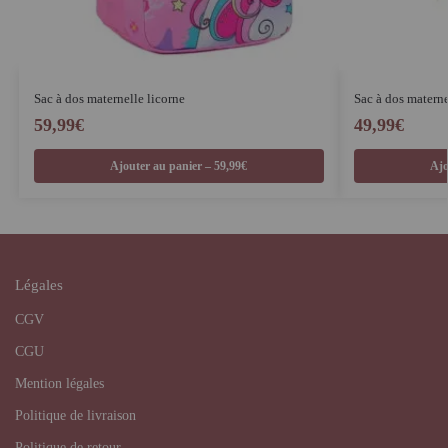
Sac à dos maternelle licorne
Sac à dos matern
59,99
€
49,99
€
Ajouter au panier – 59,99€
Ajo
Légales
CGV
CGU
Mention légales
Politique de livraison
Politique de retour