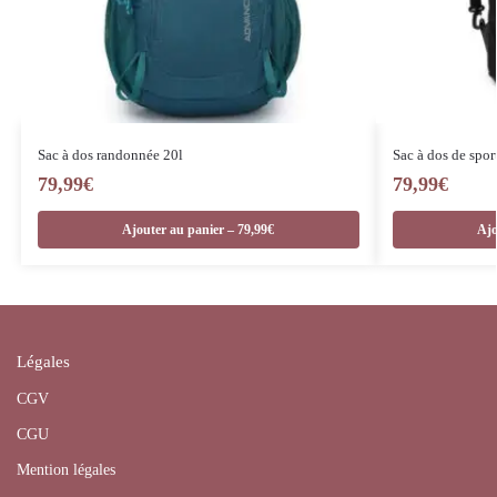
Sac à dos randonnée 20l
Sac à dos de spo
79,99
€
79,99
€
Ajouter au panier – 79,99€
Ajo
Légales
CGV
CGU
Mention légales