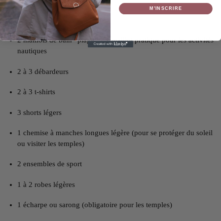
M’INSCRIRE
À emporter :
2 maillots de bain “plage” + 1 maillot pratique pour les activités
nautiques
2 à 3 débardeurs
2 à 3 t-shirts
3 shorts légers
1 chemise à manches longues légère (pour se protéger du soleil
ou visiter les temples)
2 ensembles de sport
1 à 2 robes légères
1 écharpe ou sarong (obligatoire pour les temples)