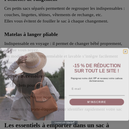
Ces petits sacs séparés permettent de regrouper les indispensables :
couches, lingettes, tétines, vêtements de rechange, etc.
Elles vous évitent de fouiller le sac à chaque changement.
Matelas à langer pliable
Indispensable en voyage : il permet de changer bébé proprement,
où que vous soyez.
Un modèle souple, imperméable et lavable s’intègre facilement
dans le sac.
-15 % DE RÉDUCTION
SUR TOUT LE SITE !
Autres accessoires utiles
Rejoignez notre club VIP et recevez votre cadeau
de bienvenue.
Crochets pour poussette
Email
Housse isotherme pour biberon
M’INSCRIRE
Charms ou porte-étiquette pour identifier rapidement votre sac
Les essentiels à emporter dans un sac à