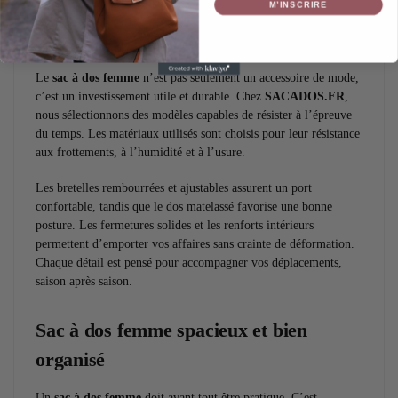
M’INSCRIRE
Un sac à dos femme conçu pour durer
Le
sac à dos femme
n’est pas seulement un accessoire de mode,
c’est un investissement utile et durable. Chez
SACADOS.FR
,
nous sélectionnons des modèles capables de résister à l’épreuve
du temps. Les matériaux utilisés sont choisis pour leur résistance
aux frottements, à l’humidité et à l’usure.
Les bretelles rembourrées et ajustables assurent un port
confortable, tandis que le dos matelassé favorise une bonne
posture. Les fermetures solides et les renforts intérieurs
permettent d’emporter vos affaires sans crainte de déformation.
Chaque détail est pensé pour accompagner vos déplacements,
saison après saison.
Sac à dos femme spacieux et bien
organisé
Un
sac à dos femme
doit avant tout être pratique. C’est