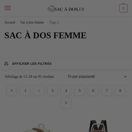
0
Accueil
Sac à dos femme
Page 2
/
/
SAC À DOS FEMME
AFFICHER LES FILTRES
Affichage de 13–24 sur 91 résultats
1
2
3
4
5
6
7
8