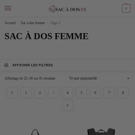
0
Accueil
Sac à dos femme
Page 3
/
/
SAC À DOS FEMME
AFFICHER LES FILTRES
Affichage de 25–36 sur 91 résultats
1
2
3
4
5
6
7
8