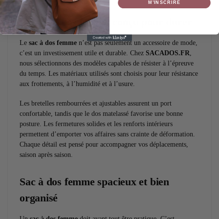
M’INSCRIRE
Un sac à dos femme conçu pour durer
Le
sac à dos femme
n’est pas seulement un accessoire de mode,
c’est un investissement utile et durable. Chez
SACADOS.FR
,
nous sélectionnons des modèles capables de résister à l’épreuve
du temps. Les matériaux utilisés sont choisis pour leur résistance
aux frottements, à l’humidité et à l’usure.
Les bretelles rembourrées et ajustables assurent un port
confortable, tandis que le dos matelassé favorise une bonne
posture. Les fermetures solides et les renforts intérieurs
permettent d’emporter vos affaires sans crainte de déformation.
Chaque détail est pensé pour accompagner vos déplacements,
saison après saison.
Sac à dos femme spacieux et bien
organisé
Un
sac à dos femme
doit avant tout être pratique. C’est