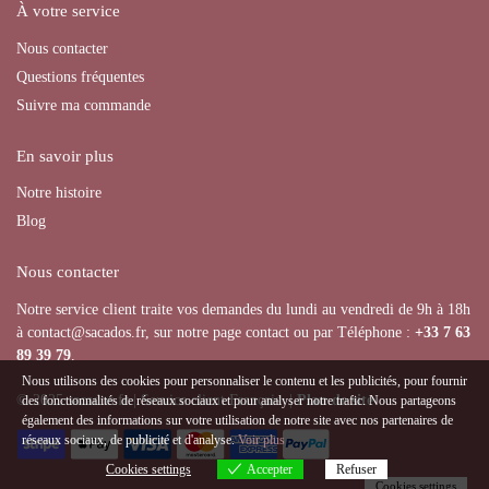
À votre service
Nous contacter
Questions fréquentes
Suivre ma commande
En savoir plus
Notre histoire
Blog
Nous contacter
Notre service client traite vos demandes du lundi au vendredi de 9h à 18h
à contact@sacados.fr, sur notre page contact ou par Téléphone :
+33
7 63
89 39 79
.
Nous utilisons des cookies pour personnaliser le contenu et les publicités, pour fournir
© 2025 sacados.fr | Service client Français |
Plan de site
des fonctionnalités de réseaux sociaux et pour analyser notre trafic. Nous partageons
également des informations sur votre utilisation de notre site avec nos partenaires de
réseaux sociaux, de publicité et d'analyse.
Voir plus
Cookies settings
Accepter
Refuser
Cookies settings