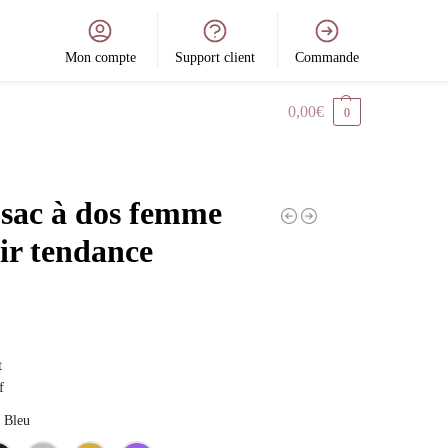
Mon compte
Support client
Commande
0,00
€
0
 sac à dos femme
ir tendance
t
f
Bleu