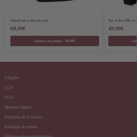
Grand sac à dos en cuir
Sac à dos 20L et
69,99
€
49,99
€
Ajouter au panier – 69,99€
Ajo
Légales
CGV
CGU
Mention légales
Politique de livraison
Politique de retour
Politique de confidentialité