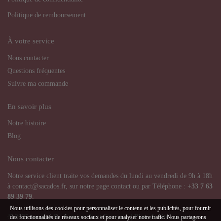
Politique de remboursement
À votre service
Nous contacter
Questions fréquentes
Suivre ma commande
En savoir plus
Notre histoire
Blog
Nous contacter
Notre service client traite vos demandes du lundi au vendredi de 9h à 18h
à contact@sacados.fr, sur notre page contact ou par Téléphone :
+33
7 63
89 39 79
.
Nous utilisons des cookies pour personnaliser le contenu et les publicités, pour fournir
© 2025 sacados.fr | Service client Français |
Plan de site
des fonctionnalités de réseaux sociaux et pour analyser notre trafic. Nous partageons